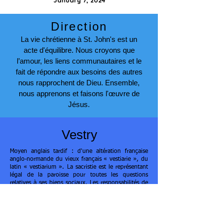
January 7, 2024
Direction
La vie chrétienne à St. John's est un
acte d'équilibre. Nous croyons que
l’amour, les liens communautaires et le
fait de répondre aux besoins des autres
nous rapprochent de Dieu. Ensemble,
nous apprenons et faisons l'œuvre de
Jésus.
Vestry
Moyen anglais tardif : d'une altération française
anglo-normande du vieux français « vestiarie », du
latin « vestiarium ». La sacristie est le représentant
légal de la paroisse pour toutes les questions
relatives à ses biens sociaux. Les responsabilités de
la sacristie sont d'aider à définir et à articuler la
mission de la congrégation ; soutenir la mission de
l'Église par des paroles et des actes, sélectionner le
recteur, assurer une organisation et une