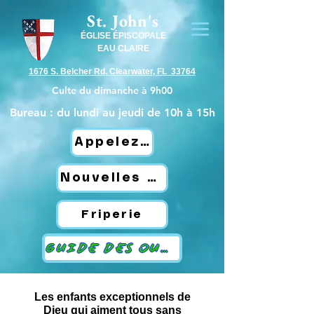
St. John's
ÉGLISE ÉPISCOPALE
EAU CLAIRE
1676 S. Belcher Rd. Clearwater, FL 33764
Culte du dimanche à 9h00
Bureau : du lundi au jeudi de 10h à 15h
Appelez-nous
Nouvelles hebdomadaires de St.John's
Friperie
GUIDE DES OURAGANS
Les enfants exceptionnels de
Dieu qui aiment tous sans